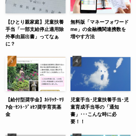
【ひとり親家庭】児童扶養
無料版「マネーフォワード
手当「一部支給停止適用除
me」の金融機関連携数を
外事由届出書」ってなぁ
増やす方法
に？
【給付型奨学金】ｶﾄﾘｯｸ･ﾏﾘ
児童手当･児童扶養手当･児
ｱ会･ｾﾝﾄ･ｼﾞｮｾﾌ奨学育英基
童育成手当等の「通知
金
書」･･･こんな時に必
要！！