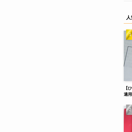
人
【ひ
適用