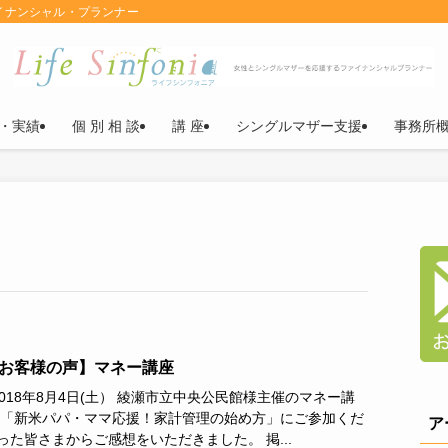
イナンシャル・プランナー
・実績
個 別 相 談
講 座
シングルマザー支援
事務所
お客様の声】マネー講座
018年8月4日(土） 綾瀬市立中央公民館様主催のマネー講
 「新米パパ・ママ応援！家計管理の始め方」にご参加くだ
ア
った皆さまからご感想をいただきました。 掲...