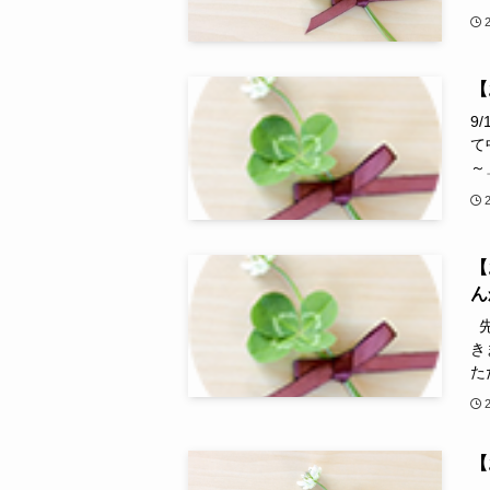
【
9
て
～
【
ん
先
き
た
【