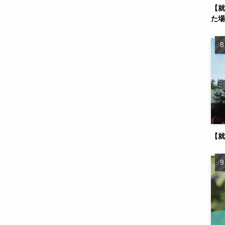
【就
た場
【就