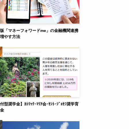
版「マネーフォワードme」の金融機関連携
増やす方法
付型奨学金】ｶﾄﾘｯｸ･ﾏﾘｱ会･ｾﾝﾄ･ｼﾞｮｾﾌ奨学育
金