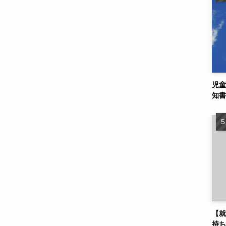
児童
知書
【就
持ち