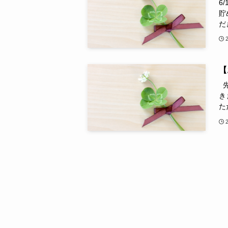
6
貯
だ
【
先
き
た