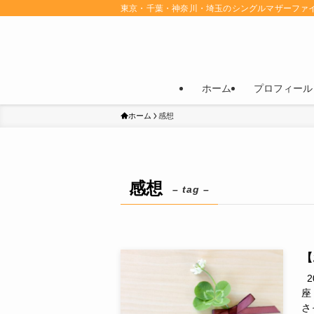
東京・千葉・神奈川・埼玉のシングルマザーファ
ホーム
プロフィール
ホーム
感想
感想
– tag –
【
2
座
さ