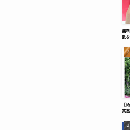
無料
数を
【給
英基