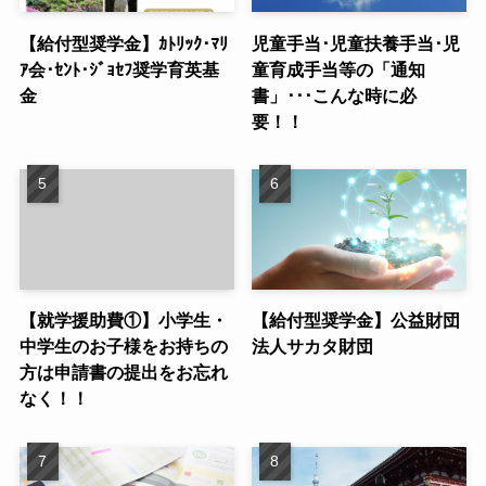
【給付型奨学金】ｶﾄﾘｯｸ･ﾏﾘ
児童手当･児童扶養手当･児
ｱ会･ｾﾝﾄ･ｼﾞｮｾﾌ奨学育英基
童育成手当等の「通知
金
書」･･･こんな時に必
要！！
【就学援助費①】小学生・
【給付型奨学金】公益財団
中学生のお子様をお持ちの
法人サカタ財団
方は申請書の提出をお忘れ
なく！！