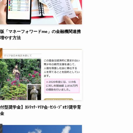
版「マネーフォワードme」の金融機関連携
増やす方法
付型奨学金】ｶﾄﾘｯｸ･ﾏﾘｱ会･ｾﾝﾄ･ｼﾞｮｾﾌ奨学育
金