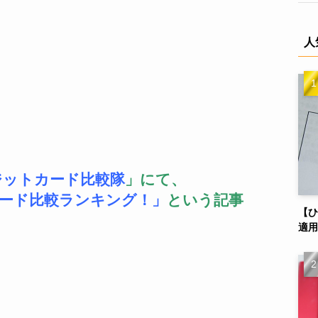
人
ジットカード比較隊
」にて、
ード比較ランキング
！」
という記事
【ひ
適用