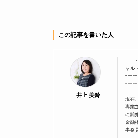
この記事を書いた人
～女
ャル
ｰｰｰｰｰ
ｰｰｰｰｰ
井上 美鈴
現在
専業
に離
金融
事務