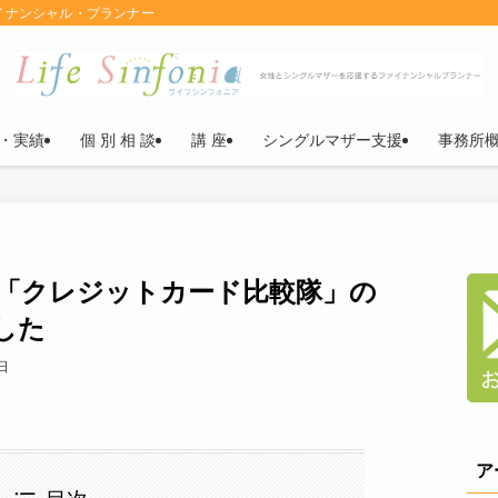
イナンシャル・プランナー
・実績
個 別 相 談
講 座
シングルマザー支援
事務所
a様「クレジットカード比較隊」の
した
日
ア