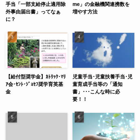
手当「一部支給停止適用除
me」の金融機関連携数を
外事由届出書」ってなぁ
増やす方法
に？
【給付型奨学金】ｶﾄﾘｯｸ･ﾏﾘ
児童手当･児童扶養手当･児
ｱ会･ｾﾝﾄ･ｼﾞｮｾﾌ奨学育英基
童育成手当等の「通知
金
書」･･･こんな時に必
要！！