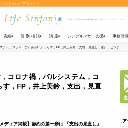
イナンシャル・プランナー
・実績
個 別 相 談
講 座
シングルマザー支援
事務所
ステム，コラム，びぃあらいぶぷらす，FP，井上美鈴，支出，見直し，家計，ピンチ
計，コロナ禍，パルシステム，コ
す，FP，井上美鈴，支出，見直
ア
メディア掲載】節約の第一歩は 「支出の見直し」