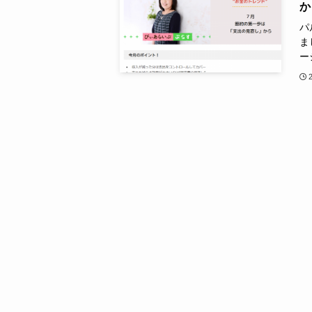
か
パ
ま
ー