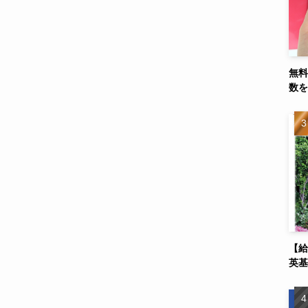
無料
数を
【給
英基