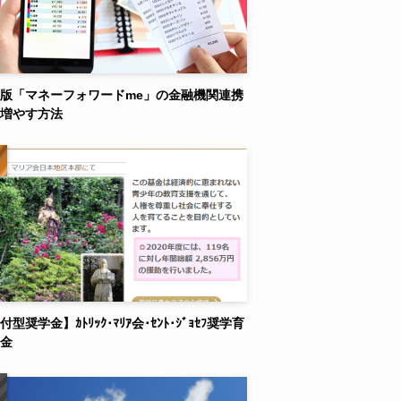
版「マネーフォワードme」の金融機関連携
増やす方法
付型奨学金】ｶﾄﾘｯｸ･ﾏﾘｱ会･ｾﾝﾄ･ｼﾞｮｾﾌ奨学育
金