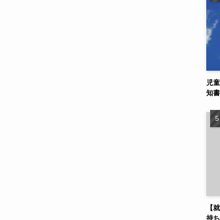
児童
知書
【就
持ち