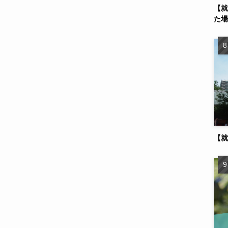
【就
た場
【就