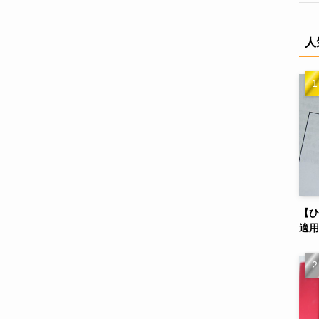
人
【ひ
適用