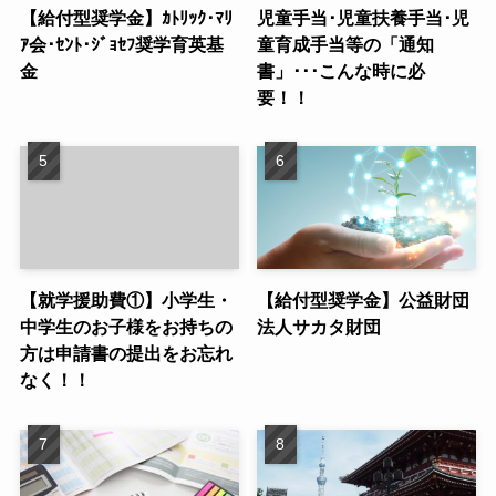
【給付型奨学金】ｶﾄﾘｯｸ･ﾏﾘ
児童手当･児童扶養手当･児
ｱ会･ｾﾝﾄ･ｼﾞｮｾﾌ奨学育英基
童育成手当等の「通知
金
書」･･･こんな時に必
要！！
【就学援助費①】小学生・
【給付型奨学金】公益財団
中学生のお子様をお持ちの
法人サカタ財団
方は申請書の提出をお忘れ
なく！！