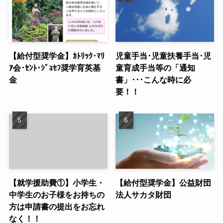
【給付型奨学金】ｶﾄﾘｯｸ･ﾏﾘ
児童手当･児童扶養手当･児
ｱ会･ｾﾝﾄ･ｼﾞｮｾﾌ奨学育英基
童育成手当等の「通知
金
書」･･･こんな時に必
要！！
【就学援助費①】小学生・
【給付型奨学金】公益財団
中学生のお子様をお持ちの
法人サカタ財団
方は申請書の提出をお忘れ
なく！！