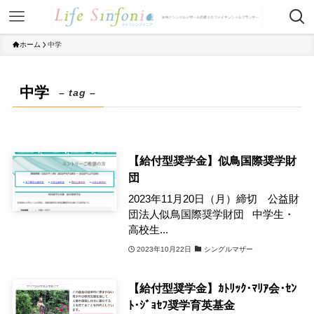
ホーム
中学
中学
– tag –
【給付型奨学金】似鳥国際奨学財
団
2023年11月20日（月）締切 公益財
団法人似鳥国際奨学財団 中学生・
高校生...
2023年10月22日
シングルマザー
【給付型奨学金】ｶﾄﾘｯｸ･ﾏﾘｱ会･ｾﾝ
ﾄ･ｼﾞｮｾﾌ奨学育英基金