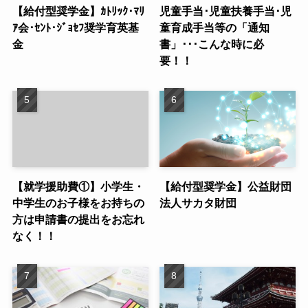
【給付型奨学金】ｶﾄﾘｯｸ･ﾏﾘ
児童手当･児童扶養手当･児
ｱ会･ｾﾝﾄ･ｼﾞｮｾﾌ奨学育英基
童育成手当等の「通知
金
書」･･･こんな時に必
要！！
【就学援助費①】小学生・
【給付型奨学金】公益財団
中学生のお子様をお持ちの
法人サカタ財団
方は申請書の提出をお忘れ
なく！！