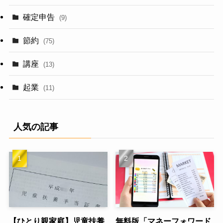
確定申告
(9)
節約
(75)
講座
(13)
起業
(11)
人気の記事
【ひとり親家庭】児童扶養
無料版「マネーフォワード