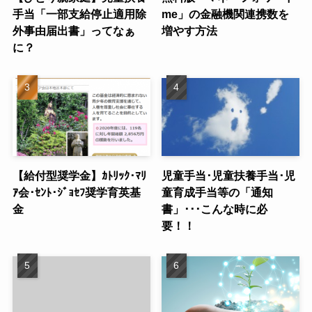
手当「一部支給停止適用除
me」の金融機関連携数を
外事由届出書」ってなぁ
増やす方法
に？
【給付型奨学金】ｶﾄﾘｯｸ･ﾏﾘ
児童手当･児童扶養手当･児
ｱ会･ｾﾝﾄ･ｼﾞｮｾﾌ奨学育英基
童育成手当等の「通知
金
書」･･･こんな時に必
要！！