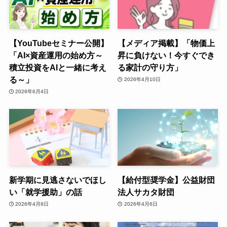
【YouTubeセミナー公開】
【メディア掲載】「物価上
「AI×資産運用の始め方～
昇に負けない！今すぐでき
積立投資をAIと一緒に考え
る家計の守り方」
る～」
2026年4月10日
2026年6月4日
新学期に見逃さないでほし
【給付型奨学金】公益財団
い「就学援助」の話
法人サカタ財団
2026年4月8日
2026年4月6日