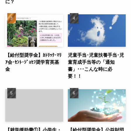
に？
【給付型奨学金】ｶﾄﾘｯｸ･ﾏﾘ
児童手当･児童扶養手当･児
ｱ会･ｾﾝﾄ･ｼﾞｮｾﾌ奨学育英基
童育成手当等の「通知
金
書」･･･こんな時に必
要！！
【就学援助費①】小学生・
【給付型奨学金】公益財団