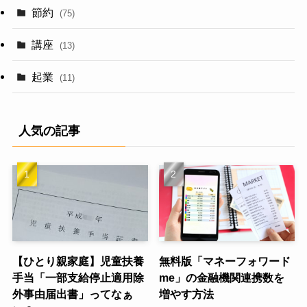
節約
(75)
講座
(13)
起業
(11)
人気の記事
【ひとり親家庭】児童扶養
無料版「マネーフォワード
手当「一部支給停止適用除
me」の金融機関連携数を
外事由届出書」ってなぁ
増やす方法