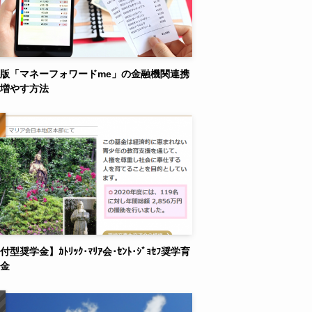
版「マネーフォワードme」の金融機関連携
増やす方法
付型奨学金】ｶﾄﾘｯｸ･ﾏﾘｱ会･ｾﾝﾄ･ｼﾞｮｾﾌ奨学育
金