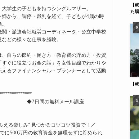
【就
、大学生の子どもを持つシングルマザー。
た場
主婦から、調停・裁判を経て、子どもが4歳の時
婚。
機関・派遣会社就労コーディネータ・公立中学校
員などの様々な仕事を経験。
は、自らの節約・働き方・教育費の貯め方・投資
「すぐに役立つお金の話」を女性目線でわかりや
伝えるファイナンシャル・プランナーとして活動
中。
【就
**********************
7日間の無料メール講座
◆
”ふえる楽しみ” 見つかるコツコツ投資で！／
までに500万円の教育資金を無理せずに貯められ