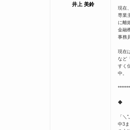
井上 美鈴
現在
専業
に離
金融
事務
現在
など
すく
**
◆
「＼
中3