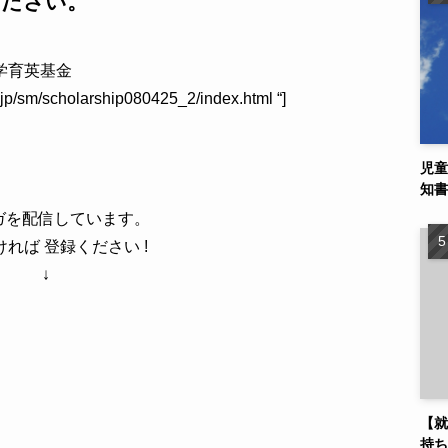
ください。
ﾌ奨学育英基金
t.jp/sm/scholarship080425_2/index.html “]
児童
知書
ガを配信しています。
れば 登録ください !
↓
【就
持ち