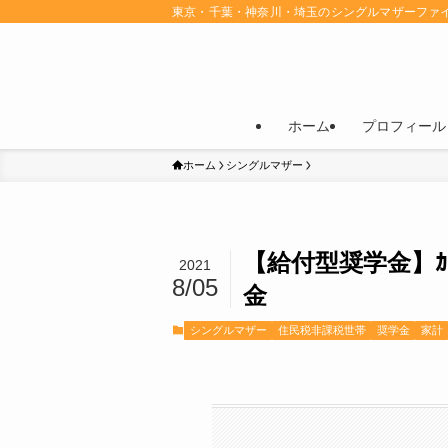
東京・千葉・神奈川・埼玉のシングルマザーファ
ホーム
プロフィール
ホーム
シングルマザー
【給付型奨学金】ｶﾄﾘ
2021
8/05
金
シングルマザー
住民税非課税世帯
奨学金
家計