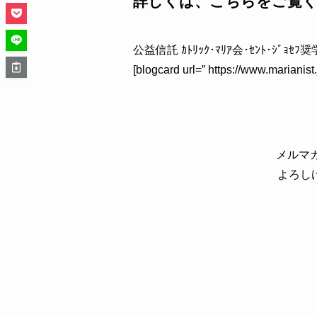
詳しくは、こちらをご覧
公益信託 ｶﾄﾘｯｸ･ﾏﾘｱ会･ｾﾝﾄ･ｼﾞｮｾ
[blogcard url=” https://www.marianis
メルマ
よろしけ