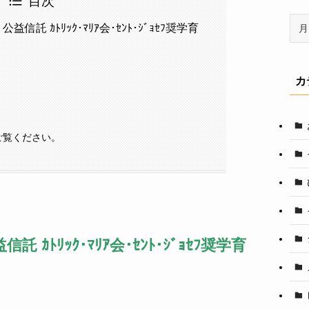
目次
ア
益信託 ｶﾄﾘｯｸ･ﾏﾘｱ会･ｾﾝﾄ･ｼﾞｮｾﾌ奨学育
ー
カ
イ
カ
ブ
ご覧ください。
託 ｶﾄﾘｯｸ･ﾏﾘｱ会･ｾﾝﾄ･ｼﾞｮｾﾌ奨学育