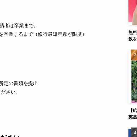
申請者は卒業まで。
無料
を卒業するまで（修行最短年数が限度）
数を
所定の書類を提出
ください。
【給
英基