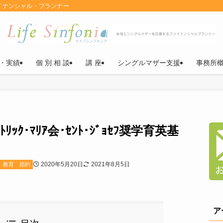
イナンシャル・プランナー
・実績
個 別 相 談
講 座
シングルマザー支援
事務所
ｯｸ･ﾏﾘｱ会･ｾﾝﾄ･ｼﾞｮｾﾌ奨学育英基
2020年5月20日
2021年8月5日
教育
節約
ア