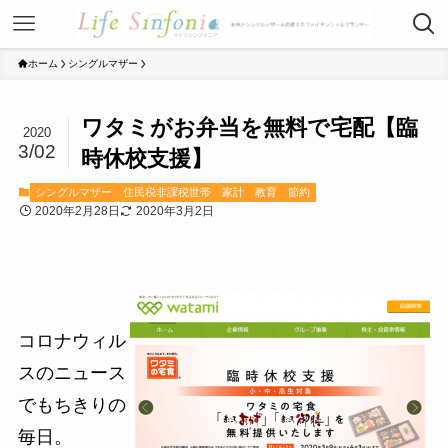
ホーム
シングルマザー
ワタミがお弁当を無料で宅配【臨
2020
3/02
時休校支援】
シングルマザー
住民税非課税世帯
家計
教育
節約
2020年2月28日
2020年3月2日
コロナウィル
スのニュース
でもちきりの
毎日。