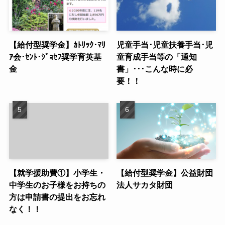
【給付型奨学金】ｶﾄﾘｯｸ･ﾏﾘ
児童手当･児童扶養手当･児
ｱ会･ｾﾝﾄ･ｼﾞｮｾﾌ奨学育英基
童育成手当等の「通知
金
書」･･･こんな時に必
要！！
【就学援助費①】小学生・
【給付型奨学金】公益財団
中学生のお子様をお持ちの
法人サカタ財団
方は申請書の提出をお忘れ
なく！！