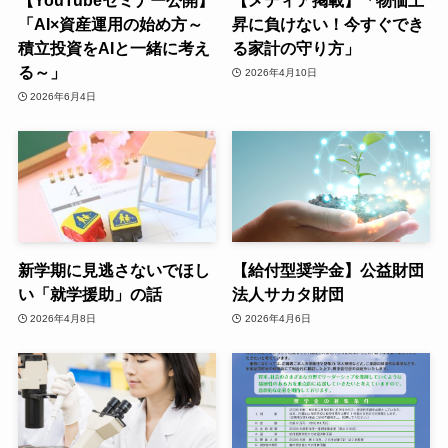
【YouTubeセミナー公開】
【メディア掲載】「物価上
「AI×資産運用の始め方～
昇に負けない！今すぐでき
積立投資をAIと一緒に考え
る家計の守り方」
る～」
2026年4月10日
2026年6月4日
新学期に見逃さないでほし
【給付型奨学金】公益財団
い「就学援助」の話
法人サカタ財団
2026年4月8日
2026年4月6日