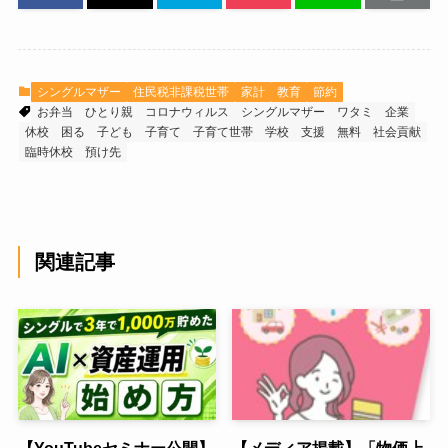
シングルマザー
住民税非課税世帯
家計
教育
節約
お弁当
ひとり親
コロナウィルス
シングルマザー
ワタミ
企業
休校
困る
子ども
子育て
子育て世帯
学校
支援
無料
社会貢献
臨時休校
預け先
関連記事