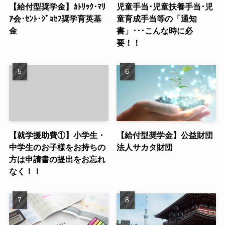
【給付型奨学金】ｶﾄﾘｯｸ･ﾏﾘ
児童手当･児童扶養手当･児
ｱ会･ｾﾝﾄ･ｼﾞｮｾﾌ奨学育英基
童育成手当等の「通知
金
書」･･･こんな時に必
要！！
【就学援助費①】小学生・
【給付型奨学金】公益財団
中学生のお子様をお持ちの
法人サカタ財団
方は申請書の提出をお忘れ
なく！！