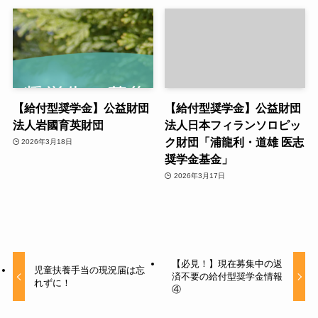
【給付型奨学金】公益財団
【給付型奨学金】公益財団
法人岩國育英財団
法人日本フィランソロピッ
ク財団「浦龍利・道雄 医志
2026年3月18日
奨学金基金」
2026年3月17日
【必見！】現在募集中の返
児童扶養手当の現況届は忘
済不要の給付型奨学金情報
れずに！
④