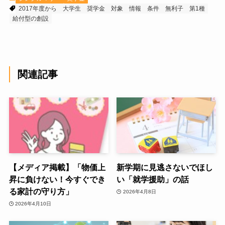
2017年度から
大学生
奨学金
対象
情報
条件
無利子
第1種
給付型の創設
関連記事
【メディア掲載】「物価上
新学期に見逃さないでほし
昇に負けない！今すぐでき
い「就学援助」の話
る家計の守り方」
2026年4月8日
2026年4月10日