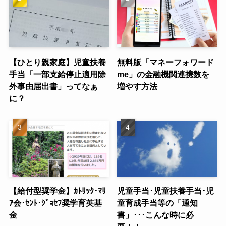
【ひとり親家庭】児童扶養
無料版「マネーフォワード
手当「一部支給停止適用除
me」の金融機関連携数を
外事由届出書」ってなぁ
増やす方法
に？
【給付型奨学金】ｶﾄﾘｯｸ･ﾏﾘ
児童手当･児童扶養手当･児
ｱ会･ｾﾝﾄ･ｼﾞｮｾﾌ奨学育英基
童育成手当等の「通知
金
書」･･･こんな時に必